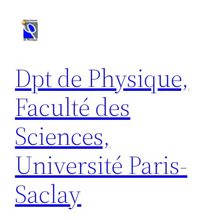
Aller
au
contenu
Dpt de Physique,
Faculté des
Sciences,
Université Paris-
Saclay